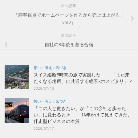
次の記事
『顧客視点でホームページを作るから売上は上がる！
vol.2』
前の記事
自社の3年後を創る合宿
想い・考え
/
気づき
スイス縦断8時間の旅で実感した——「また来
たくなる場所」に共通する絶景×ホスピタリティ
2026/07/18
想い・考え
/
気づき
「この人と働きたい」が「この会社と歩みた
い」に変わるとき——14年かけて見えてきた、
伴走型ビジネスの本質
2026/07/17