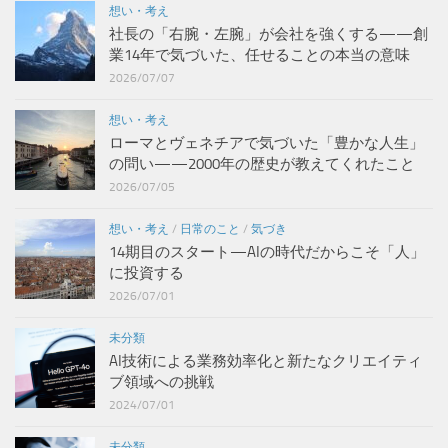
想い・考え
社長の「右腕・左腕」が会社を強くする——創
業14年で気づいた、任せることの本当の意味
2026/07/07
想い・考え
ローマとヴェネチアで気づいた「豊かな人生」
の問い——2000年の歴史が教えてくれたこと
2026/07/05
想い・考え
/
日常のこと
/
気づき
14期目のスタート—AIの時代だからこそ「人」
に投資する
2026/07/01
未分類
AI技術による業務効率化と新たなクリエイティ
ブ領域への挑戦
2024/07/01
未分類