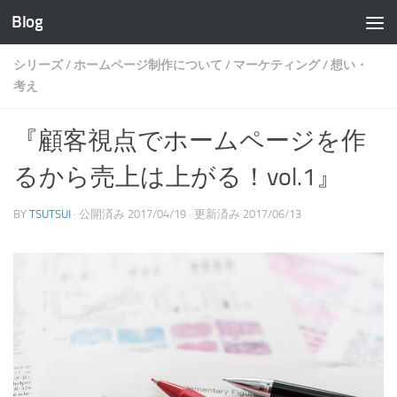
Blog
コンテンツへスキップ
シリーズ
/
ホームページ制作について
/
マーケティング
/
想い・
考え
『顧客視点でホームページを作
るから売上は上がる！vol.1』
BY
TSUTSUI
· 公開済み
2017/04/19
· 更新済み
2017/06/13