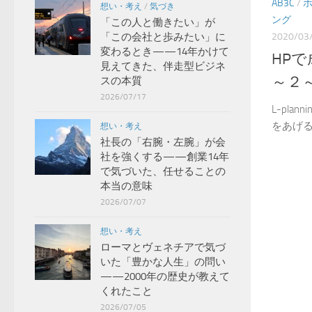
AB3C
/
想い・考え
/
気づき
ング
「この人と働きたい」が
2020/03
「この会社と歩みたい」に
変わるとき——14年かけて
HP
見えてきた、伴走型ビジネ
～２
スの本質
2026/07/17
L-pla
をあげるた
想い・考え
社長の「右腕・左腕」が会
社を強くする——創業14年
で気づいた、任せることの
本当の意味
2026/07/07
想い・考え
ローマとヴェネチアで気づ
いた「豊かな人生」の問い
——2000年の歴史が教えて
くれたこと
2026/07/05