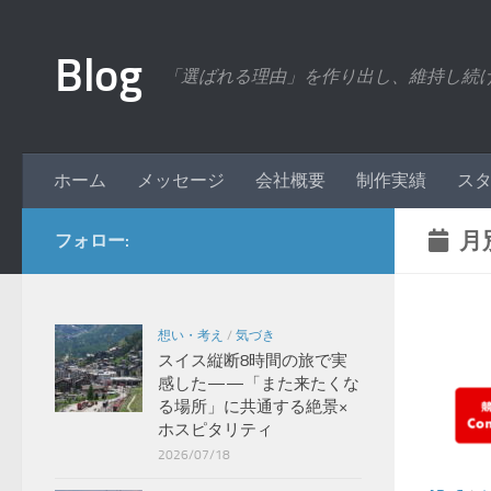
コンテンツへスキップ
Blog
「選ばれる理由」を作り出し、維持し続
ホーム
メッセージ
会社概要
制作実績
ス
月
フォロー:
想い・考え
/
気づき
スイス縦断8時間の旅で実
感した——「また来たくな
る場所」に共通する絶景×
ホスピタリティ
2026/07/18