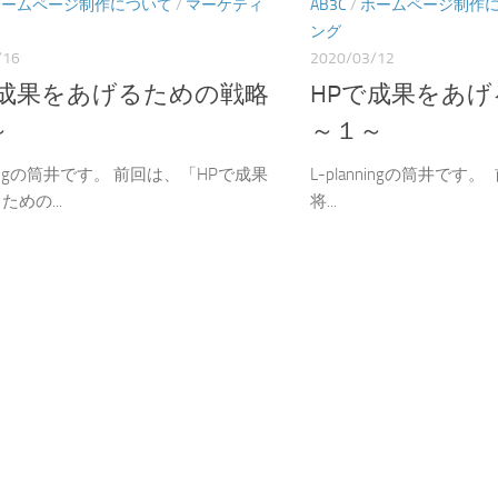
ホームページ制作について
/
マーケティ
AB3C
/
ホームページ制作
ング
/16
2020/03/12
で成果をあげるための戦略
HPで成果をあ
～
～１～
nningの筒井です。 前回は、「HPで成果
L-planningの筒井です
めの...
将...