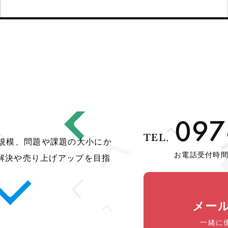
097
TEL.
種や規模、問題や課題の大小にか
お電話受付時間/
解決や売り上げアップを目指
メー
一緒に