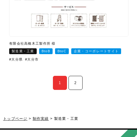
有限会社高橋木工製作所 様
製造業・工業
BtoB
BtoC
企業・コーポレートサイト
#大分県
#大分市
1
2
トップページ
制作実績
製造業・工業