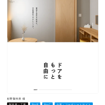
杉野製作所 様
製造業・工業
BtoB
BtoC
企業・コーポレートサイト