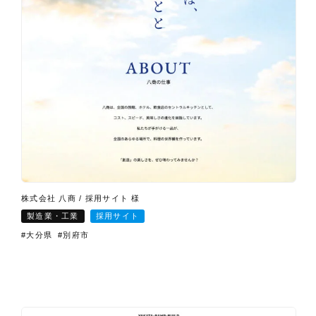
株式会社 八商 / 採用サイト 様
製造業・工業
採用サイト
#大分県
#別府市