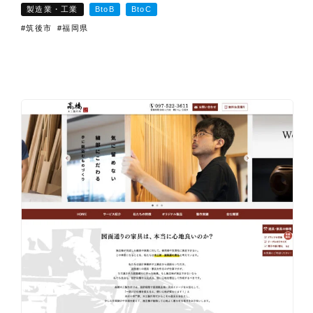
製造業・工業
BtoB
BtoC
#筑後市
#福岡県