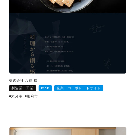
株式会社 八商 様
製造業・工業
BtoB
企業・コーポレートサイト
#大分県
#別府市