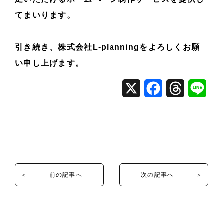
てまいります。
引き続き、株式会社L-planningをよろしくお願
い申し上げます。
X
F
T
L
a
h
i
c
r
n
e
e
e
b
a
前の記事へ
次の記事へ
o
d
o
s
k