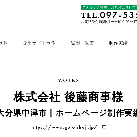
ご相談やご提案、お見積は無料で
お電話受付時間/月〜金曜 9:00〜17
制作
採用サイト制作
運用・改善
制作実績
WORKS
株式会社 後藤商事様
大分県中津市丨ホームページ制作実
https://www.goto-shoji.jp/