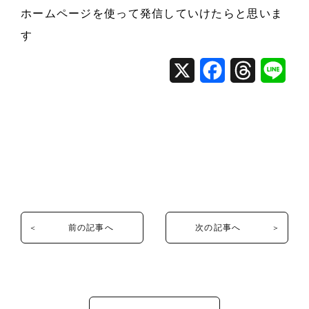
ホームページを使って発信していけたらと思いま
す
X
F
T
L
a
h
i
c
r
n
e
e
e
b
a
o
d
o
s
前の記事へ
次の記事へ
k