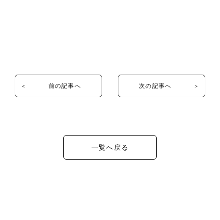
c
r
n
e
e
e
b
a
o
d
o
s
前の記事へ
次の記事へ
k
一覧へ戻る