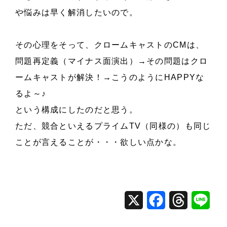
や悩みは早く解消したいので。
その心理をそって、クロームキャストのCMは、
問題再定義（マイナス面演出）→その問題はクロ
ームキャストが解決！→こうのようにHAPPYな
るよ～♪
という構成にしたのだと思う。
ただ、競合といえるプライムTV（同様の）も同じ
ことが言えることが・・・欲しい点かな。
X
F
T
L
a
h
i