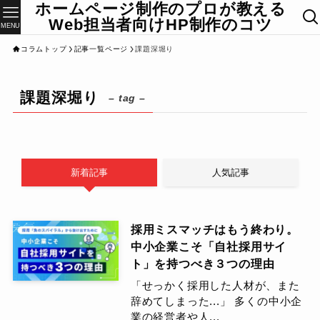
ホームページ制作のプロが教える
Web担当者向けHP制作のコツ
MENU
コラムトップ
記事一覧ページ
課題深堀り
課題深堀り
– tag –
新着記事
人気記事
採用ミスマッチはもう終わり。
中小企業こそ「自社採用サイ
ト」を持つべき３つの理由
「せっかく採用した人材が、また
辞めてしまった...」 多くの中小企
業の経営者や人...