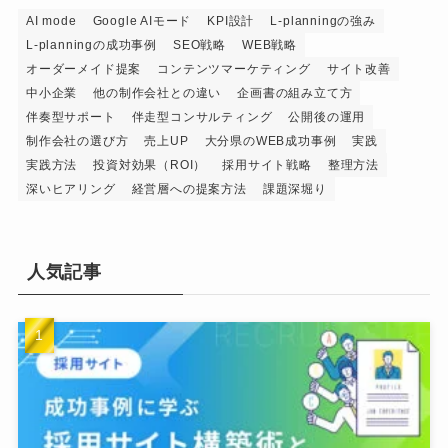
AI mode
Google AIモード
KPI設計
L-planningの強み
L-planningの成功事例
SEO戦略
WEB戦略
オーダーメイド提案
コンテンツマーケティング
サイト改善
中小企業
他の制作会社との違い
企画書の組み立て方
伴奏型サポート
伴走型コンサルティング
公開後の運用
制作会社の選び方
売上UP
大分県のWEB成功事例
実践
実践方法
投資対効果（ROI）
採用サイト戦略
整理方法
深いヒアリング
経営層への提案方法
課題深堀り
人気記事